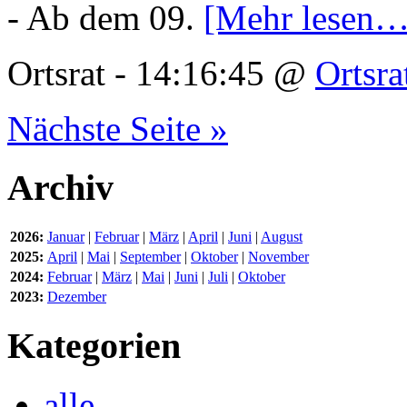
- Ab dem 09.
[Mehr lesen…
Ortsrat - 14:16:45 @
Ortsra
Nächste Seite »
Archiv
2026:
Januar
|
Februar
|
März
|
April
|
Juni
|
August
2025:
April
|
Mai
|
September
|
Oktober
|
November
2024:
Februar
|
März
|
Mai
|
Juni
|
Juli
|
Oktober
2023:
Dezember
Kategorien
alle