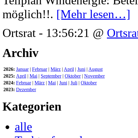
Teilplan Windenergie: Bete
möglich!!.
[Mehr lesen…]
Ortsrat - 13:56:21 @
Ortsra
Archiv
2026:
Januar
|
Februar
|
März
|
April
|
Juni
|
August
2025:
April
|
Mai
|
September
|
Oktober
|
November
2024:
Februar
|
März
|
Mai
|
Juni
|
Juli
|
Oktober
2023:
Dezember
Kategorien
alle