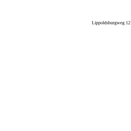
Lippoldsburgweg 12
34346 Hann. Münde
Deutschland
E-Mail: stefan.ring@
Telefonnummer: 055