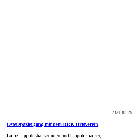
Terminkalender 2026 Lippoldshausen_Final neu
Stand_260116_120514-bilder-1
2024-03-29
Osterspaziergang mit dem DRK-Ortsverein
Liebe Lippoldshäuserinnen und Lippoldshäuser,